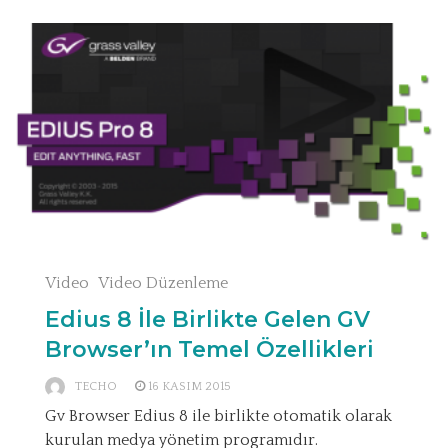
Video
Video Düzenleme
Edius 8 İle Birlikte Gelen GV
Browser’ın Temel Özellikleri
TECHO
16 KASIM 2015
Gv Browser Edius 8 ile birlikte otomatik olarak
kurulan medya yönetim programıdır.