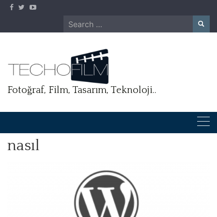
Skip
to
Search
content
for:
Fotoğraf, Film, Tasarım, Teknoloji..
nasıl