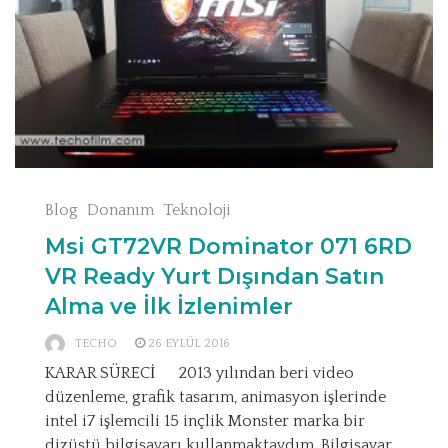
Blog
Donanım
Teknoloji
Msi GT72VR Dominator 071 6RD
VR Ready Yurt Dışından Satın
Alma ve İlk İzlenimler
TECHO
26 EYLÜL 2016
KARAR SÜRECİ 2013 yılından beri video
düzenleme, grafik tasarım, animasyon işlerinde
intel i7 işlemcili 15 inçlik Monster marka bir
dizüstü bilgisayarı kullanmaktaydım. Bilgisayar