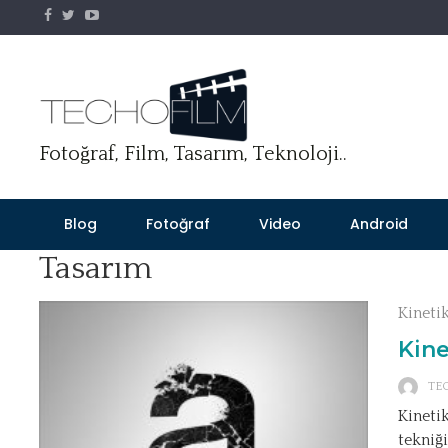
Skip
to
content
Fotoğraf, Film, Tasarım, Teknoloji..
Blog
Fotoğraf
Video
Android
Tasarım
Kineti
Kine
TE
Kineti
tekniğ