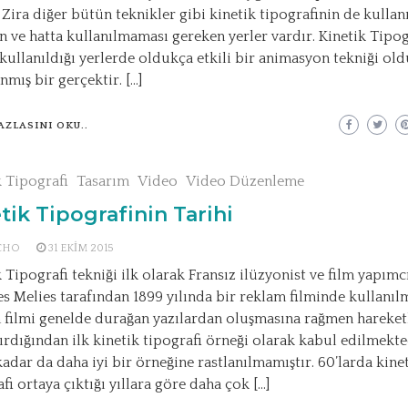
 Zira diğer bütün teknikler gibi kinetik tipografinin de kullan
n ve hatta kullanılmaması gereken yerler vardır. Kinetik Tipog
kullanıldığı yerlerde oldukça etkili bir animasyon tekniği ol
nmış bir gerçektir. […]
AZLASINI OKU..
k Tipografi
Tasarım
Video
Video Düzenleme
tik Tipografinin Tarihi
CHO
31 EKIM 2015
 Tipografi tekniği ilk olarak Fransız ilüzyonist ve film yapımc
s Melies tarafından 1899 yılında bir reklam filminde kullanılm
 filmi genelde durağan yazılardan oluşmasına rağmen hareket
ırdığından ilk kinetik tipografi örneği olarak kabul edilmekte
kadar da daha iyi bir örneğine rastlanılmamıştır. 60’larda kine
fi ortaya çıktığı yıllara göre daha çok […]