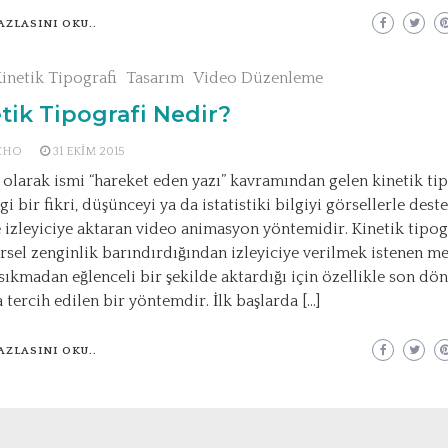
AZLASINI OKU..
inetik Tipografi
Tasarım
Video Düzenleme
tik Tipografi Nedir?
CHO
31 EKIM 2015
 olarak ismi “hareket eden yazı” kavramından gelen kinetik ti
i bir fikri, düşünceyi ya da istatistiki bilgiyi görsellerle deste
e izleyiciye aktaran video animasyon yöntemidir. Kinetik tipog
rsel zenginlik barındırdığından izleyiciye verilmek istenen me
 sıkmadan eğlenceli bir şekilde aktardığı için özellikle son d
a tercih edilen bir yöntemdir. İlk başlarda […]
AZLASINI OKU..