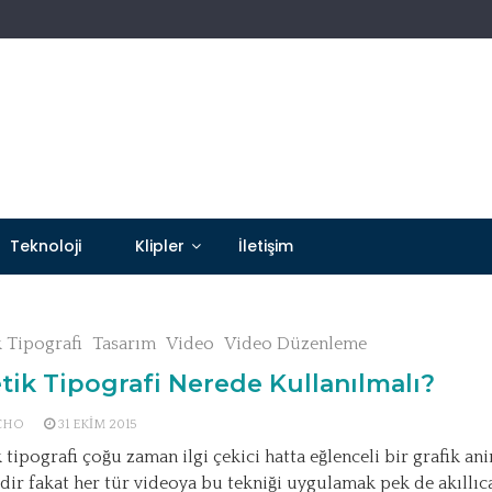
Teknoloji
Klipler
İletişim
k Tipografi
Tasarım
Video
Video Düzenleme
tik Tipografi Nerede Kullanılmalı?
CHO
31 EKIM 2015
k tipografi çoğu zaman ilgi çekici hatta eğlenceli bir grafik a
idir fakat her tür videoya bu tekniği uygulamak pek de akıllıca