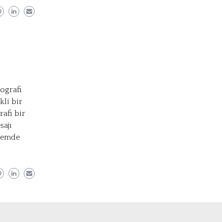
pografi
kli bir
rafi bir
sajı
önemde