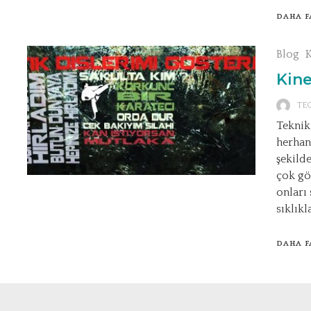
DAHA F
Blog
K
Kine
TE
Teknik
herhang
şekild
çok gö
onları
sıklıkl
DAHA F