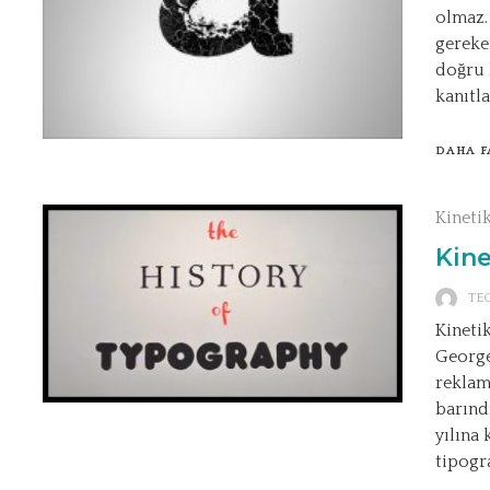
olmaz.
gereke
doğru 
kanıtla
DAHA F
Kineti
Kine
TE
Kinetik
George
reklam
barınd
yılına 
tipogra