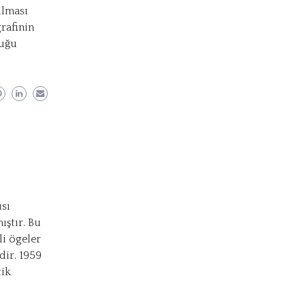
ılması
rafinin
duğu
ısı
ıştır. Bu
li ögeler
dir. 1959
tik