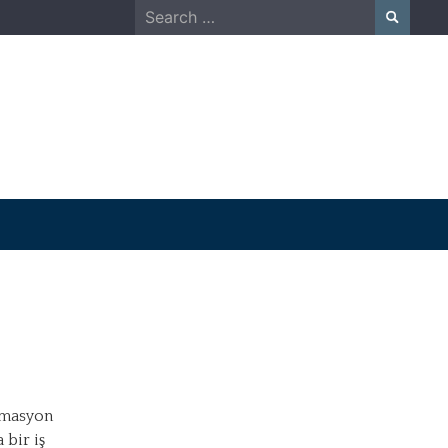
Search
for:
nimasyon
 bir iş