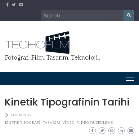
Skip
to
Search
content
for:
Fotoğraf, Film, Tasarım, Teknoloji..
Kinetik Tipografinin Tarihi
31 EKIM 2015
KINETIK TIPOGRAFI
TASARIM
VIDEO
VIDEO DÜZENLEME