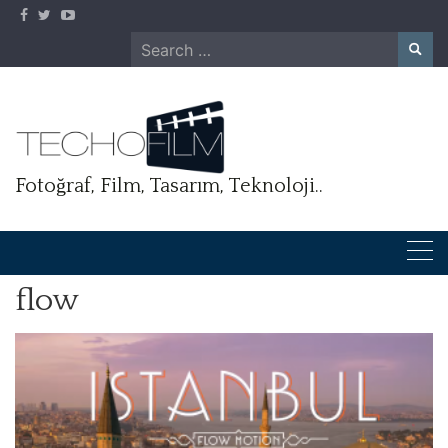
Skip
to
Search
content
for:
Fotoğraf, Film, Tasarım, Teknoloji..
flow