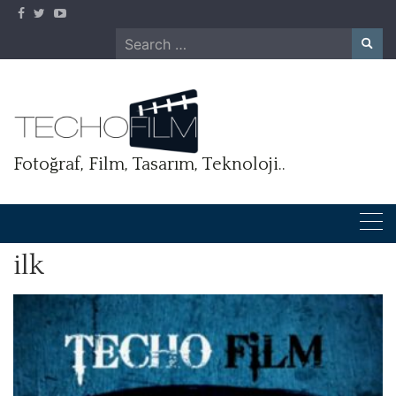
Skip
to
Search
content
for:
Fotoğraf, Film, Tasarım, Teknoloji..
ilk