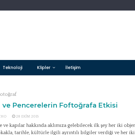
Teknoloji
Klipler
İletişim
Fotoğraf
 ve Pencerelerin Foftoğrafa Etkisi
CHO
28 EKIM 2015
e ve kapılar hakkında aklımıza gelebilecek ilk şey her iki obje
kakla, tarihle, kültürle ilgili ayrıntılı bilgiler verdiği ve her ik