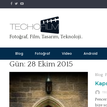
Skip
to
content
Fotoğraf, Film, Tasarım, Teknoloji..
Blog
Fotoğraf
Video
Android
Gün:
28 Ekim 2015
Blog
Kapı
TE
Pencer
bize so