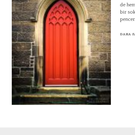
de hem
bir so
pencere
DAHA F