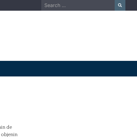
Search
for:
nin de
i objenin