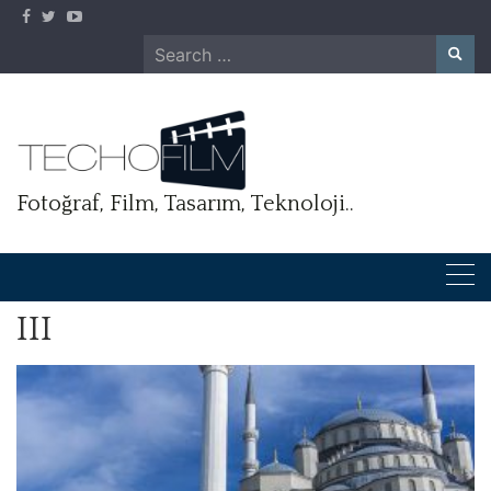
Skip
to
Search
content
for:
Fotoğraf, Film, Tasarım, Teknoloji..
III