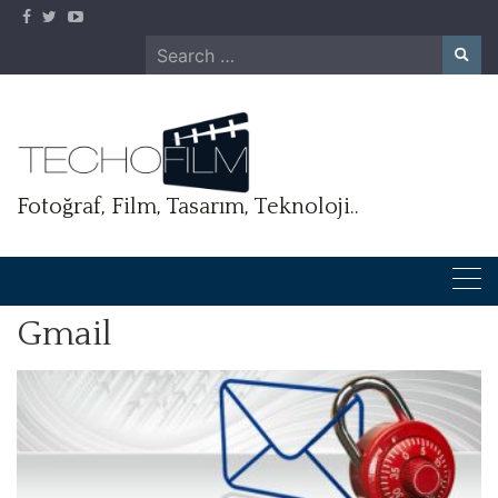
Skip
to
Search
content
for:
Fotoğraf, Film, Tasarım, Teknoloji..
Gmail