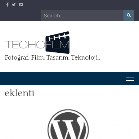
Skip
to
Search
content
for:
Fotoğraf, Film, Tasarım, Teknoloji..
eklenti