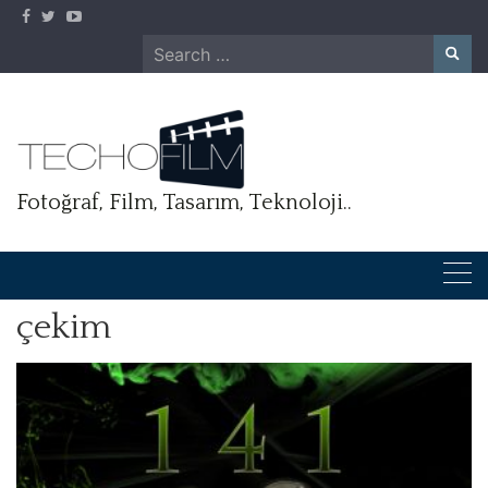
Skip
to
Search
content
for:
Fotoğraf, Film, Tasarım, Teknoloji..
çekim