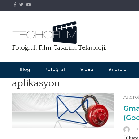
Skip
to
content
Fotoğraf, Film, Tasarım, Teknoloji..
Blog
Fotoğraf
Video
Android
aplikasyon
Andro
Gmai
(Go
TE
Ülkemi