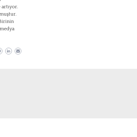
 artıyor.
lmuştur.
Birinin
l medya