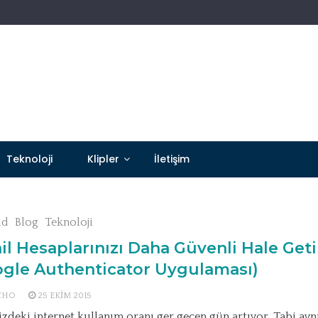
Teknoloji
Klipler
İletişim
id
Blog
Teknoloji
l Hesaplarınızı Daha Güvenli Hale Geti
ogle Authenticator Uygulaması)
CHO
25 EKIM 2015
zdeki internet kullanım oranı ger geçen gün artıyor. Tabi ayn