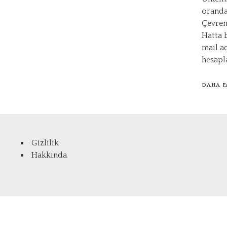
oranda
Çevreni
Hatta 
mail a
hesapla
DAHA F
Gizlilik
Hakkında