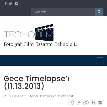
Skip
to
Search
content
for:
Fotoğraf, Film, Tasarım, Teknoloji..
Gece Timelapse’ı
(11.13.2013)
11 KASIM 2013
BLOG
FOTOĞRAF
TIMELAPSE