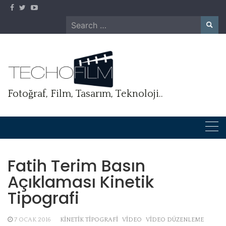
Skip
to
Search
content
for:
Fotoğraf, Film, Tasarım, Teknoloji..
Fatih Terim Basın
Açıklaması Kinetik
Tipografi
7 OCAK 2016
KINETIK TIPOGRAFI
VIDEO
VIDEO DÜZENLEME