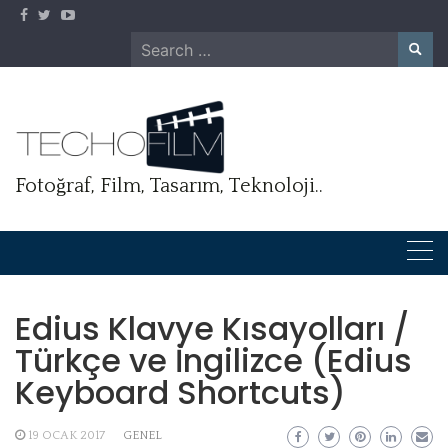
Skip
to
Search
content
for:
Fotoğraf, Film, Tasarım, Teknoloji..
Edius Klavye Kısayolları /
Türkçe ve İngilizce (Edius
Keyboard Shortcuts)
19 OCAK 2017
GENEL