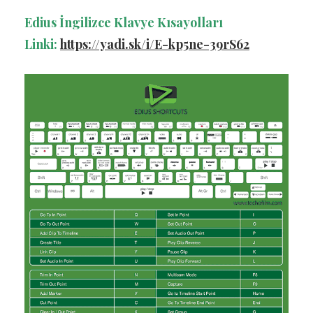
Edius İngilizce Klavye Kısayolları
Linki:
https://yadi.sk/i/E-kp5ne-39rS62