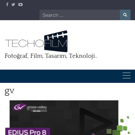
Skip
to
Search
content
for:
Fotoğraf, Film, Tasarım, Teknoloji..
gv