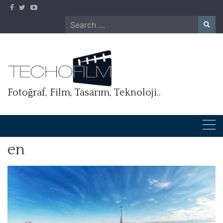
Skip
to
Search
content
for:
Fotoğraf, Film, Tasarım, Teknoloji..
en