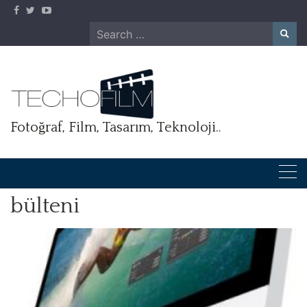
Skip
to
Search
content
for:
Fotoğraf, Film, Tasarım, Teknoloji..
bülteni