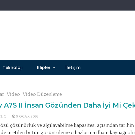
Teknoloji
Klipler
İletişim
af
Video
Video Düzenleme
 A7S II İnsan Gözünden Daha İyi Mi Çe
CHO
9 OCAK 2016
gözü çözünürlük ve algılayabilme kapasitesi açısından tarihin
nde üretilen bütün görüntüleme cihazlarına ilham kaynağı ol