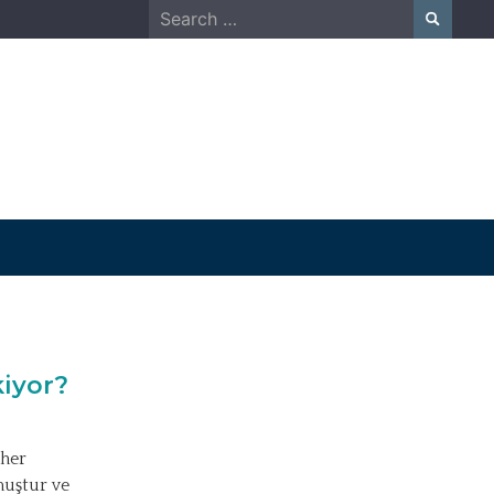
Search
for:
kiyor?
 her
muştur ve