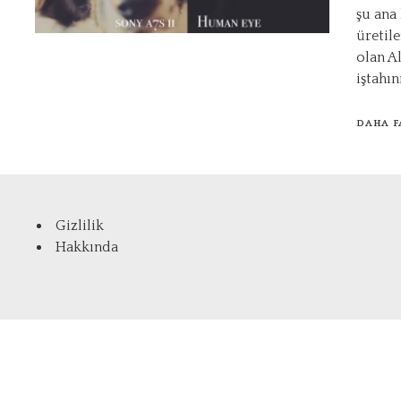
şu ana
üretil
olan Al
iştahı
DAHA F
Gizlilik
Hakkında