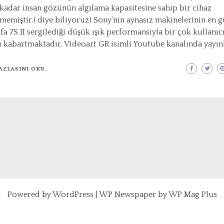
 kadar insan gözünün algılama kapasitesine sahip bir cihaz
ememiştir.( diye biliyoruz) Sony’nin aynasız makinelerinin en g
fa 7S II sergilediği düşük ışık performansıyla bir çok kullanıc
nı kabartmaktadır. Videoart GR isimli Youtube kanalında yayın
AZLASINI OKU..
Powered by
WordPress
|
WP Newspaper by WP Mag Plus