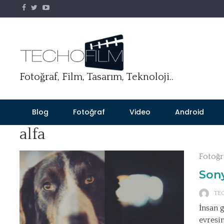
Skip
to
content
Fotoğraf, Film, Tasarım, Teknoloji..
Blog
Fotoğraf
Video
Android
alfa
Fotoğr
Sony
TE
İnsan 
evresi