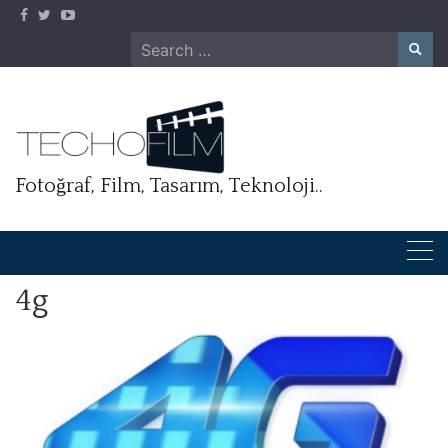
Skip
to
Search
content
for:
Fotoğraf, Film, Tasarım, Teknoloji..
4g