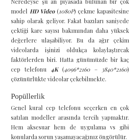
Neredeyse şu an piyasada bulunan bir çok
model
HD Video
(
1080P
) çekme kapasitesine
sahip olarak geliyor. Fakat bazıları saniyede
çektiği kare sayısı bakımından daha yüksek
değerlere ulaşabiliyor. Bu da ağır çekim
videolarda işinizi oldukça kolaylaştırcak
faktörlerden biri. Hatta günümüzde bir kaç
cep telefonu
4K
(
4096*2160
–
3840*2160
)
çözünürlükte videolar çekebilmekte.
Popüllerlik
Genel kural cep telefonu seçerken en çok
satılan modeller arasında tercih yapmaktır.
Hem aksesuar hem de uygulama vs gibi
konularda sorun yaşamayacağınız öngörülür.