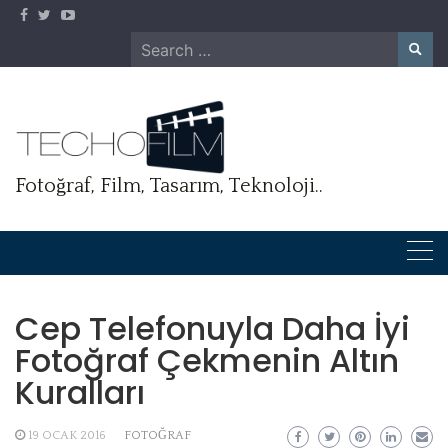
Skip
to
Search
content
for:
Fotoğraf, Film, Tasarım, Teknoloji..
Cep Telefonuyla Daha İyi
Fotoğraf Çekmenin Altın
Kuralları
19 OCAK 2016
FOTOĞRAF